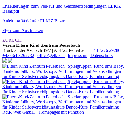
Erlaeuterungen-zum-Verkauf-und-Geschaeftsbedingungen-ELKIZ-
Basar.pdf
Anleitung Verkäufer ELKIZ Basar
Flyer zum Ausdrucken
ZURÜCK
Verein Eltern-Kind-Zentrum Peuerbach
Bruck an der Aschach 19/7 | A-4722 Peuerbach |
+43 7276 29286
|
+43 664 8262732
|
office@elkiz.at
|
Impressum
|
Datenschutz
R&R Web GmbH - Homepages mit Funktion